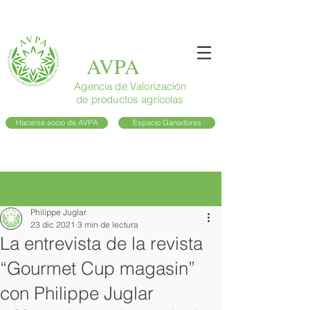
AVPA
Agencia de Valorización
de productos agrícolas
Hacerse socio de AVPA
Espacio Ganadores
Entrada
Philippe Juglar
23 dic 2021
3 min de lectura
La entrevista de la revista
“Gourmet Cup magasin”
con Philippe Juglar