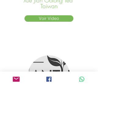
Xue Jian Oolong Tea
Taiwan
Voir Video
Valle de Antu
Nepal
Ver video