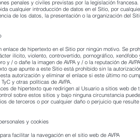
ones penales y civiles previstas por la legislación francesa.
da cualquier introducción de datos en el Sitio, por cualqu
encia de los datos, la presentación o la organización del Si
o
 enlace de hipertexto en el Sitio por ningún motivo. Se pro
ter ilícito, violento, controvertido, pornográfico, xenófobo y
ero y / o dañe la imagen de AVPA y / o la reputación de AVPA
xto que apunte a este Sitio está prohibido sin la autorizaci
sta autorización y eliminar el enlace si este último no cump
 TyC y otras políticas de AVPA.
aces de hipertexto que redirigen al Usuario a sitios web de 
ontrol sobre estos sitios y bajo ninguna circunstancia pue
tios de terceros o por cualquier daño o perjuicio que result
 personales y cookies
para facilitar la navegación en el sitio web de AVPA