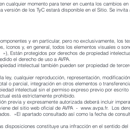
en cualquier momento para tener en cuenta los cambios en e
 versión de los TyC estará disponible en el Sitio. Se invita 
componentes y en particular, pero no exclusivamente, los te
, íconos y, en general, todos los elementos visuales o sono
l »), Están protegidos por derechos de propiedad intelectu
edido el derecho de uso a AVPA.
piedad intelectual también pueden ser propiedad de terce
la ley, cualquier reproducción, representación, modificación
otal o parcial, integración en otros elementos o transferencia
iedad intelectual sin el permiso expreso previo por escrito
tual está estrictamente prohibido.
ión previa y expresamente autorizada deberá incluir impera
iene del sitio web oficial de AVPA -
www.avpa.fr
. Los der
tados. »El apartado consultado así como la fecha de consul
as disposiciones constituye una infracción en el sentido del