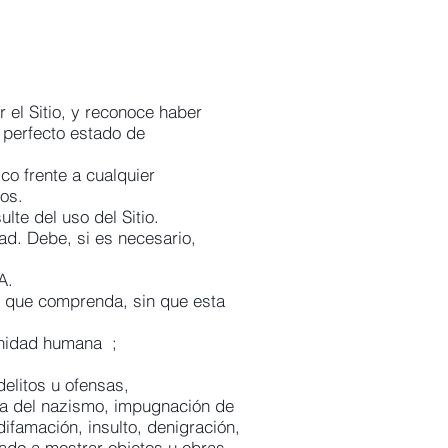
 el Sitio, y reconoce haber
n perfecto estado de
co frente a cualquier
ros.
lte del uso del Sitio.
dad. Debe, si es necesario,
A.
o que comprenda, sin que esta
gnidad humana ;
delitos u ofensas,
ogía del nazismo, impugnación de
difamación, insulto, denigración,
nado a mostrar objetos u obras