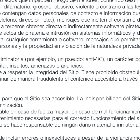
 difamatorio, grosero, abusivo, violento o contrario a las 
e contengan datos personales de contacto e información qu
léfono, dirección, etc.), mensajes que inciten al consumo d
a terceros obtener directa o indirectamente software pirat
 actos de piratería e intrusión en sistemas informáticos y 
al cualquier herramienta o software, mensajes que permitan 
ersonas y la propiedad en violación de la naturaleza privada
minatoria (por ejemplo, un pseudo: anti-"X"), un carácter polí
ilar, insultos, amenazas o anuncios.
a respetar la integridad del Sitio. Tiene prohibido obstacul
iminar de manera fraudulenta el contenido accesible a través d
para que el Sitio sea accesible. La indisponibilidad del Sit
mnización.
ble en caso de fuerza mayor, en caso de mal funcionamiento
enimiento necesarias para el correcto funcionamiento del sit
no se hace responsable de ningún daño material o inmateria
ede incluir errores o inexactitudes a pesar de la vigilancia