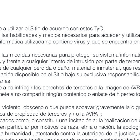
a utilizar el Sitio de acuerdo con estos TyC.
 las habilidades y medios necesarios para acceder y utilizar
informática utilizada no contiene virus y que se encuentra e
 las medidas necesarias para proteger su sistema informáti
y frente a cualquier intento de intrusión por parte de terce
de cualquier pérdida o daño, material o inmaterial, que resu
rmación disponible en el Sitio bajo su exclusiva responsabili
arias.
a no infringir los derechos de terceros o la imagen de AVP
ete a no compartir ningún contenido o enlace de hipertext
o, violento, obsceno o que pueda socavar gravemente la di
hos de propiedad de terceros y / o la AVPA ;
ados como, o constituir una incitación a: la realización de 
, en particular por motivos de raza, etnia o nación, la apol
a humanidad , atentando contra la autoridad de la justicia, 
uso actos que impliquen riesgo de menores, contenido desti