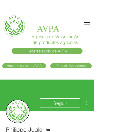
AVPA
Agencia de Valorización
de productos agrícolas
Hacerse socio de AVPA
Hacerse socio de AVPA
Espacio Ganadores
Más acciones
Seguir
Administrador
Philippe Juglar