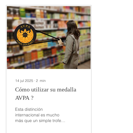
por supuesto, del “
impacto social ” de sus
tabletas de chocolate. Sus
palabras huelen a vainilla,
pero su discurso deja un
leve regusto de
paternalismo colonial.
Estos nuevos misioneros
del chocolate parten —
con camisa de lino y
sonrisa tierna— hacia
Perú,...
14 jul 2025
∙
2
min
Cómo utilizar su medalla
AVPA ?
Esta distinción
internacional es mucho
más que un simple trofeo:
refleja la calidad de su
producción y el trabajo de