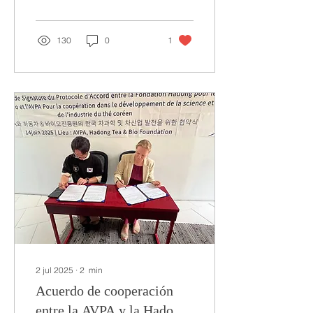
todo un equipo. Por...
130
0
1
2 jul 2025
∙
2
min
Acuerdo de cooperación
entre la AVPA y la Hadong