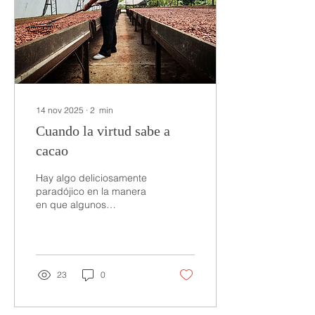
14 nov 2025
∙
2
min
Cuando la virtud sabe a
cacao
Hay algo deliciosamente
paradójico en la manera
en que algunos
chocolateros europeos
hablan del cacao: siempre
con calidez, pero rara vez
sin
condescendencia.Hablan
23
0
de “ conocer a los
productores ”, de “poner
en valor los orígenes” y,