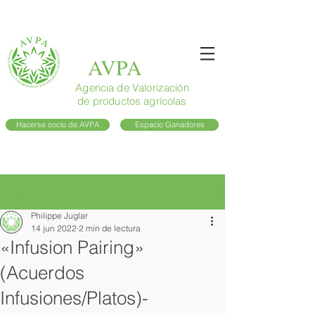
AVPA
Agencia de Valorización
de productos agrícolas
Hacerse socio de AVPA
Espacio Ganadores
Entrada
Philippe Juglar
14 jun 2022
2 min de lectura
«Infusion Pairing»
(Acuerdos
Infusiones/Platos)-