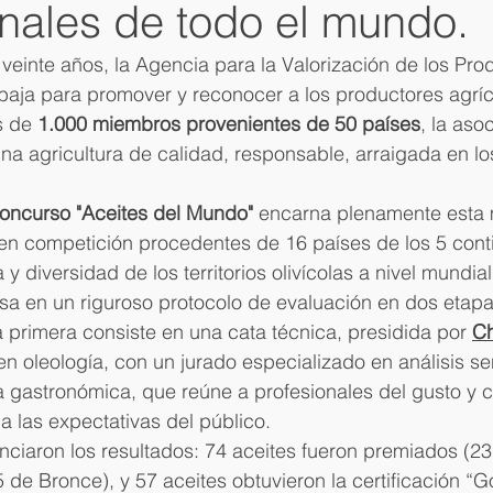
nales de todo el mundo.
einte años, la Agencia para la Valorización de los Pro
baja para promover y reconocer a los productores agríc
s de
 1.000 miembros provenientes de 50 países
, la aso
 agricultura de calidad, responsable, arraigada en los t
concurso "Aceites del Mundo" 
encarna plenamente esta 
en competición procedentes de 16 países de los 5 conti
y diversidad de los territorios olivícolas a nivel mundial
sa en un riguroso protocolo de evaluación en dos etapa
primera consiste en una cata técnica, presidida por 
Ch
n oleología, con un jurado especializado en análisis sen
 gastronómica, que reúne a profesionales del gusto y c
 a las expectativas del público.
unciaron los resultados: 74 aceites fueron premiados (2
5 de Bronce), y 57 aceites obtuvieron la certificación “G