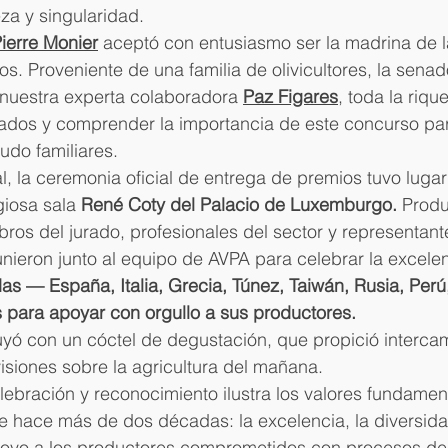
eza y singularidad. 
ierre Monier
 aceptó con entusiasmo ser la madrina de 
s. Proveniente de una familia de olivicultores, la sena
 nuestra experta colaboradora 
Paz Figares
, toda la riqu
iados y comprender la importancia de este concurso pa
do familiares. 
, la ceremonia oficial de entrega de premios tuvo lugar 
giosa sala 
René Coty del Palacio de Luxemburgo. 
Produ
bros del jurado, profesionales del sector y representant
eunieron junto al equipo de AVPA para celebrar la excelen
 — España, Italia, Grecia, Túnez, Taiwán, Rusia, Perú
 para apoyar con orgullo a sus productores. 
yó con un cóctel de degustación, que propició intercam
visiones sobre la agricultura del mañana. 
bración y reconocimiento ilustra los valores fundament
 hace más de dos décadas: la excelencia, la diversidad
 apoyo a los productores comprometidos con procesos de