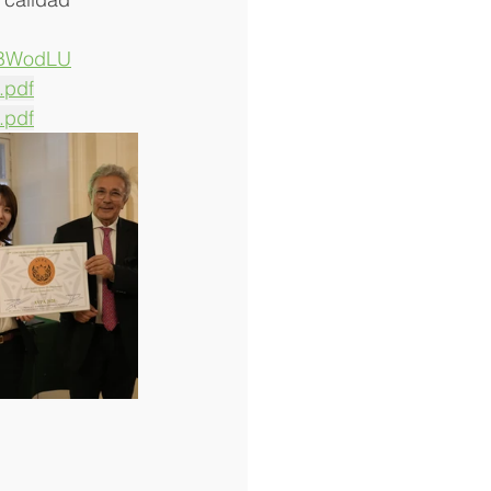
QBWodLU
.pdf
.pdf