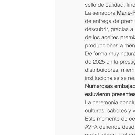
sello de calidad, fin
La senadora 
Marie-P
de entrega de premio
descubrir, gracias a
de los aceites prem
producciones a menu
De forma muy natural
de 2025 en la presti
distribuidores, miem
institucionales se r
Numerosas embajadas
estuvieron presentes
La ceremonia conclu
culturas, saberes y 
Este momento de cele
AVPA defiende desde
por el origen, y el