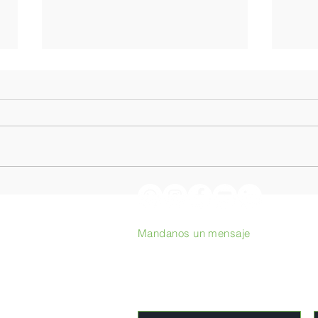
Cafés tostados en el origen:
De S
Podcast con Philippe Juglar
la AV
cora
Mandanos un mensaje
inter