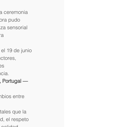
la ceremonia 
dora pudo 
eza sensorial 
ra 
el 19 de junio 
ctores, 
es 
cia. 
, Portugal — 
bios entre 
ales que la 
, el respeto 
 calidad 