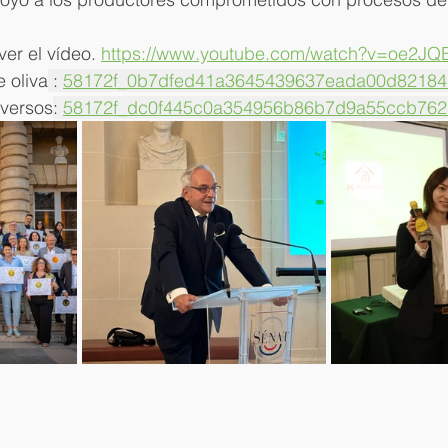
er el vídeo. 
https://www.youtube.com/watch?v=oe2J
 oliva
 : 
58172f_0b7dfed41a3645439637eada00d82184
iversos
: 
58172f_dc0f445c0a354956b86b7d9a55ccb762