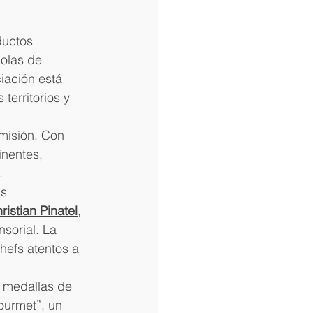
ductos 
olas de 
ciación está 
erritorios y 
misión. Con 
nentes, 
.
s 
ristian Pinatel
, 
sorial. La 
hefs atentos a 
3 medallas de 
ourmet”, un 