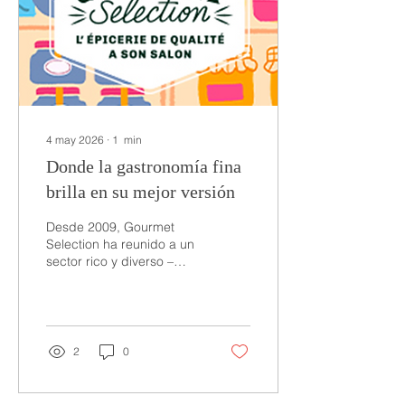
4 may 2026
∙
1
min
Donde la gastronomía fina
brilla en su mejor versión
Desde 2009, Gourmet
Selection ha reunido a un
sector rico y diverso –
productores, fabricantes,
distribuidores, minoristas y
comerciantes locales –
para presentar la mayor
vitrina de productos
2
0
gourmet. Como feria
destacada de la epicería
de calidad, Gourmet