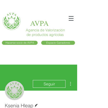
AVPA
Agencia de Valorización
de productos agrícolas
Hacerse socio de AVPA
Espacio Ganadores
Más acciones
Seguir
Escritor
Ksenia Hleap