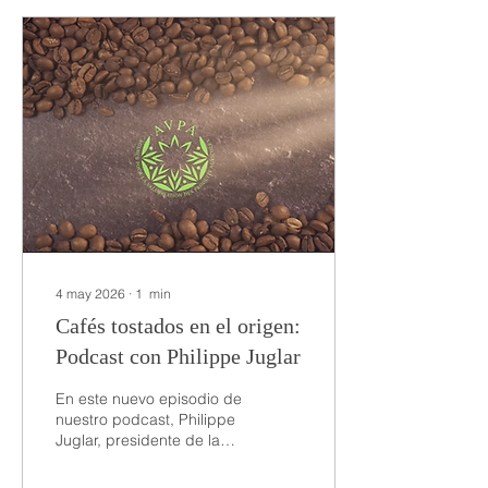
Selection es el evento
imprescindible para
explorar las tendencias de
hoy y del mañana, tanto a
nivel local como
internacional. Durante dos
días, más de 300
expositores y 5.300
visitantes profesionales se
reúnen para establecer
contactos,...
4 may 2026
∙
1
min
Cafés tostados en el origen:
Podcast con Philippe Juglar
En este nuevo episodio de
nuestro podcast, Philippe
Juglar, presidente de la
AVPA, nos lleva al corazón
de la historia del café en