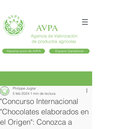
AVPA
Agencia de Valorización
de productos agrícolas
Hacerse socio de AVPA
Espacio Ganadores
Entrada
Philippe Juglar
5 feb 2024
1 min de lectura
"Concurso Internacional
"Chocolates elaborados en
el Origen": Conozca a