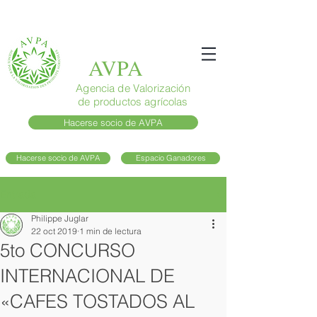
AVPA
Agencia de Valorización
de productos agrícolas
Hacerse socio de AVPA
Hacerse socio de AVPA
Espacio Ganadores
Entrada
Philippe Juglar
22 oct 2019
1 min de lectura
5to CONCURSO
INTERNACIONAL DE
«CAFES TOSTADOS AL