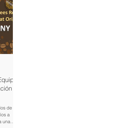
Equip
ación
dos de
íos a
a una