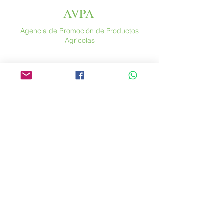
AVPA
Agencia de Promoción de Productos
Agrícolas
Espace altura
46 rue Saint Antoine
75004 París
​ Francia
Teléfono. :
+33 (0) 1 44 54 80 32
contact@avpa.fr
www.avpa.fr
Mandanos un mensaje