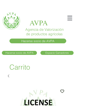
AVPA
Agencia de Valorización
de productos agrícolas
Hacerse socio de AVPA
Hacerse socio de AVPA
Espacio Ganadores
Carrito