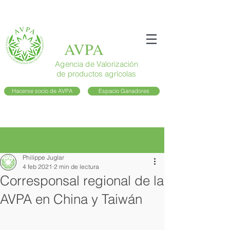
AVPA
Agencia de Valorización
de productos agrícolas
Hacerse socio de AVPA
Espacio Ganadores
Entrada
Philippe Juglar
4 feb 2021
2 min de lectura
Corresponsal regional de la
AVPA en China y Taiwán