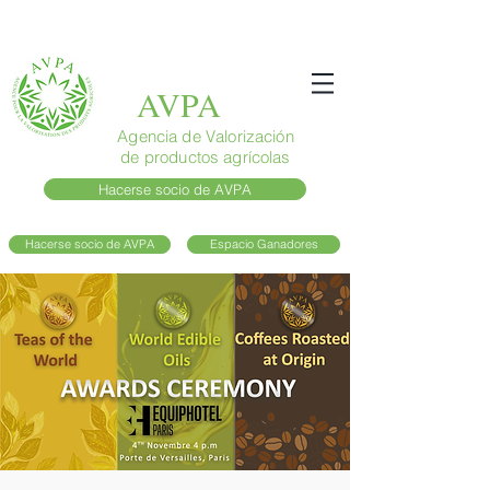
AVPA
Agencia de Valorización
de productos agrícolas
Hacerse socio de AVPA
Hacerse socio de AVPA
Espacio Ganadores