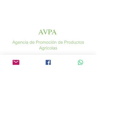
AVPA
Agencia de Promoción de Productos
Agrícolas
Espace altura
46 rue Saint Antoine
75004 París
​ Francia
Teléfono. :
+33 (0) 1 44 54 80 32
contact@avpa.fr
www.avpa.fr
Mandanos un mensaje