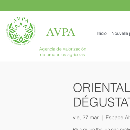
AVPA
Inicio
Nouvelle
Agencia de Valorización
de productos agrícolas
ORIENTA
DÉGUSTA
vie, 27 mar
  |  
Espace Al
Plus qu’un thé, un cas prat