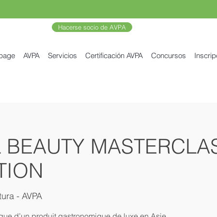
Hacerse socio de AVPA
 page
AVPA
Servicios
Certificación AVPA
Concursos
Inscrip
L BEAUTY MASTERCLAS
TION
tura - AVPA
ique d’un produit gastronomique de luxe en Asie,