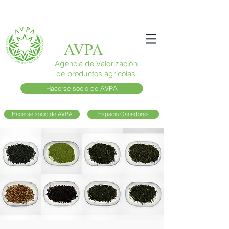
AVPA
Agencia de Valorización
de productos agrícolas
Hacerse socio de AVPA
Hacerse socio de AVPA
Espacio Ganadores