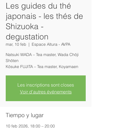
Les guides du thé
japonais - les thés de
Shizuoka -
degustation
mar, 10 feb
  |  
Espace Altura - AVPA
Natsuki WADA – Tea master, Wada Chōji
Shōten
Kōsuke FUJITA – Tea master, Koyamaen
Les inscriptions sont closes
Voir d'autres événements
Tiempo y lugar
10 feb 2026, 18:00 – 20:00