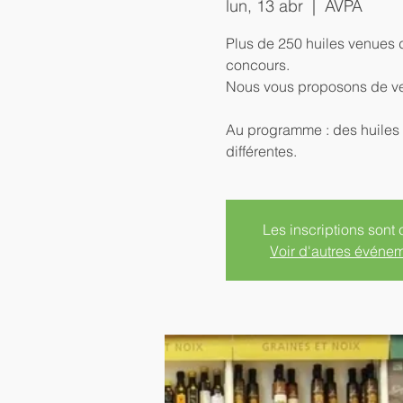
lun, 13 abr
  |  
AVPA
Plus de 250 huiles venues 
concours.
Nous vous proposons de veni
Au programme : des huiles d
différentes.
Les inscriptions sont 
Voir d'autres événe