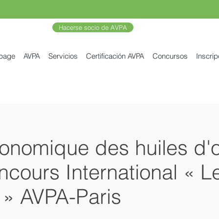
Hacerse socio de AVPA
 page
AVPA
Servicios
Certificación AVPA
Concursos
Inscrip
onomique des huiles d'ol
ours International « Le
» AVPA-Paris