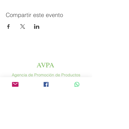
Compartir este evento
AVPA
Agencia de Promoción de Productos
Agrícolas
Espace altura
46 rue Saint Antoine
75004 París
​ Francia
Teléfono. :
+33 (0) 1 44 54 80 32
contact@avpa.fr