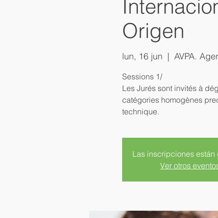
Internacio
Origen
lun, 16 jun
  |  
AVPA. Agen
Sessions 1/
Les Jurés sont invités à dé
catégories homogènes precl
Las inscripciones están
Ver otros evento