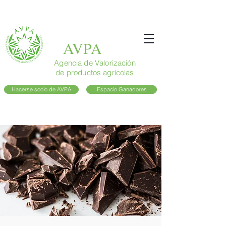
AVPA
Agencia de Valorización
de productos agrícolas
Hacerse socio de AVPA
Espacio Ganadores