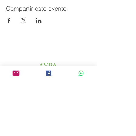
Compartir este evento
AVPA
Agencia de Promoción de Productos
Agrícolas
Espace altura
46 rue Saint Antoine
75004 París
​ Francia
Teléfono. :
+33 (0) 1 44 54 80 32
contact@avpa.fr