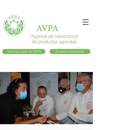
AVPA
Agencia de Valorización
de productos agrícolas
Hacerse socio de AVPA
Espacio Ganadores