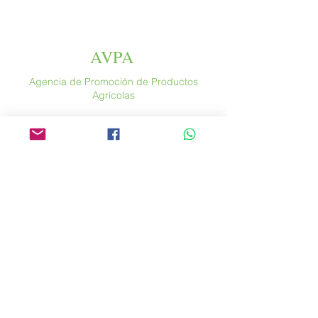
AVPA
Agencia de Promoción de Productos
Agrícolas
Espace altura
46 rue Saint Antoine
75004 París
​ Francia
Teléfono. :
+33 (0) 1 44 54 80 32
contact@avpa.fr
www.avpa.fr
Mandanos un mensaje