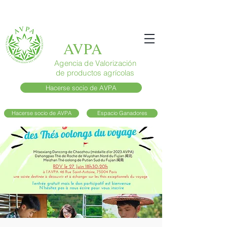
AVPA
Agencia de Valorización
de productos agrícolas
Hacerse socio de AVPA
Hacerse socio de AVPA
Espacio Ganadores