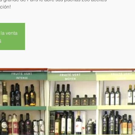
ción!
 la venta
s