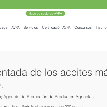
Hacerse socio de AVPA
 page
AVPA
Servicios
Certificación AVPA
Concursos
Inscrip
ntada de los aceites má
.
; Agencia de Promoción de Productos Agrícolas
s grande de París le abre sus puertas 200 aceites