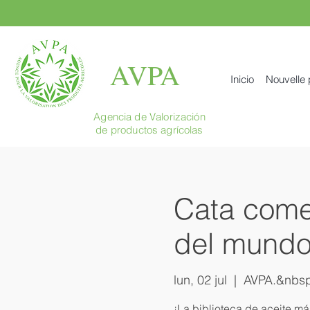
AVPA
Inicio
Nouvelle
Agencia de Valorización
de productos agrícolas
Cata come
del mundo
lun, 02 jul
  |  
AVPA.&nbsp
¡La biblioteca de aceite má