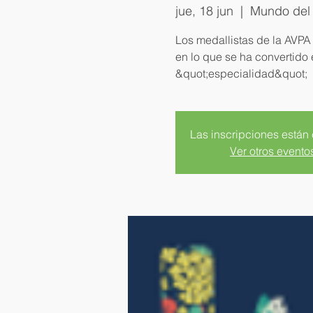
jue, 18 jun
  |  
Mundo del 
Los medallistas de la AVPA 
en lo que se ha convertido 
&quot;especialidad&quot;
Las inscripciones están
Ver otros evento