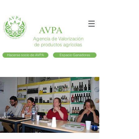
AVPA
Agencia de Valorización
de productos agrícolas
Hacerse socio de AVPA
Espacio Ganadores