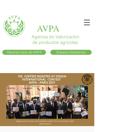
AVPA
Agencia de Valorización
de productos agrícolas
Hacerse socio de AVPA
Espacio Ganadores