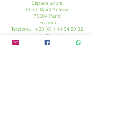
Espace altura
46 rue Saint Antoine
75004 París
​ Francia
Teléfono. :
+33 (0) 1 44 54 80 32
contact@avpa.fr
www.avpa.fr
Mandanos un mensaje