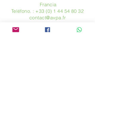
​ Francia
Teléfono. :
+33 (0) 1 44 54 80 32
contact@avpa.fr
www.avpa.fr
Mandanos un mensaje