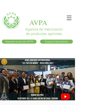
AVPA
Agencia de Valorización
de productos agrícolas
Hacerse socio de AVPA
Espacio Ganadores