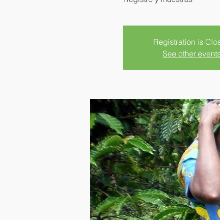
Registration is Clo
See other event