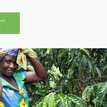
sed
s