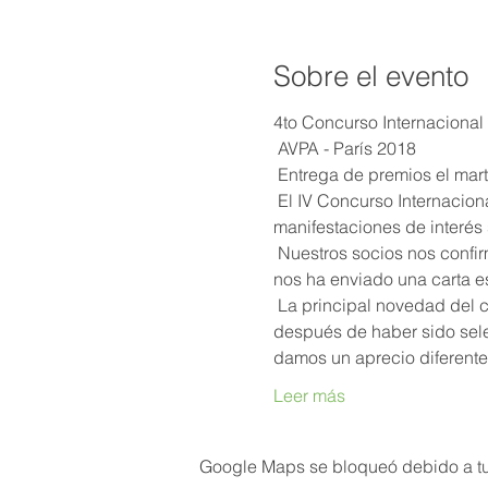
Sobre el evento
4to Concurso Internaciona
 AVPA - París 2018
 Entrega de premios el mar
 El IV Concurso Internacional de “Cafés tostados originalmente” AVPA - Paris 2018 va tomando forma mientras las 
manifestaciones de interés
 Nuestros socios nos confirman su apoyo y en particular a la Organización Internacional del Café, que amablemente 
nos ha enviado una carta e
 La principal novedad del concurso 2018 es la posibilidad de que el café de uno también se deguste en Ámsterdam 
después de haber sido sele
damos un aprecio diferente
Leer más
Google Maps se bloqueó debido a tus