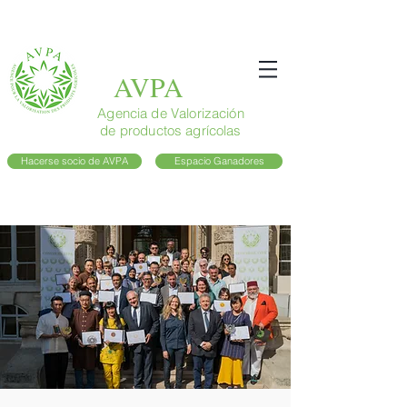
AVPA
Agencia de Valorización
de productos agrícolas
Hacerse socio de AVPA
Espacio Ganadores