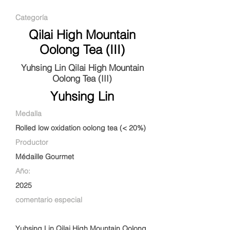
Categoría
Qilai High Mountain
Oolong Tea (III)
Yuhsing Lin Qilai High Mountain
Oolong Tea (III)
Yuhsing Lin
Medalla
Rolled low oxidation oolong tea (< 20%)
Productor
Médaille Gourmet
Año:
2025
comentario especial
Yuhsing Lin Qilai High Mountain Oolong