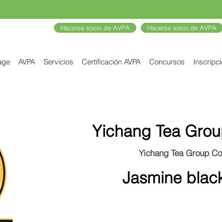
Hacerse socio de AVPA
Hacerse socio de AVPA
age
AVPA
Servicios
Certificación AVPA
Concursos
Inscripc
Yichang Tea Grou
Yichang Tea Group Co
Jasmine black