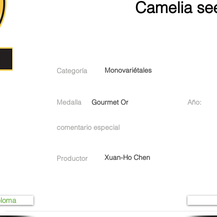
Camelia se
Monovariétales
Categoría
Medalla
Gourmet Or
Año:
comentario especial
Xuan-Ho Chen
Productor
ploma