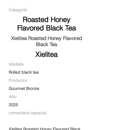
Categoría
Roasted Honey
Flavored Black Tea
Xielitea Roasted Honey Flavored
Black Tea
Xielitea
Medalla
Rolled black tea
Productor
Gourmet Bronze
Año:
2025
comentario especial
Xielitea Roasted Honey Flavored Black