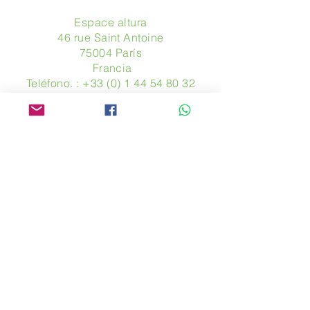
Espace altura
46 rue Saint Antoine
75004 París
​ Francia
Teléfono. :
+33 (0) 1 44 54 80 32
contact@avpa.fr
www.avpa.fr
Mandanos un mensaje