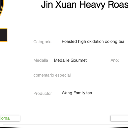
Jin Xuan Heavy Roa
Roasted high oxidation oolong tea
Categoría
Medalla
Médaille Gourmet
Año:
comentario especial
Wang Family tea
Productor
ploma