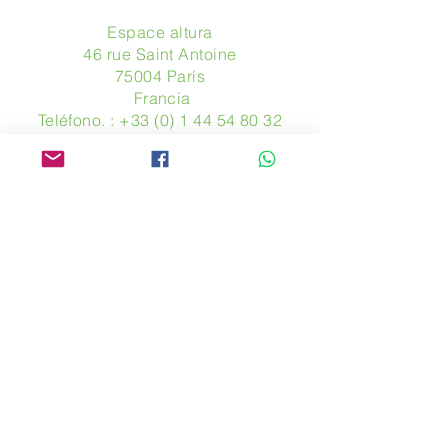
Espace altura
46 rue Saint Antoine
75004 París
​ Francia
Teléfono. :
+33 (0) 1 44 54 80 32
contact@avpa.fr
www.avpa.fr
Mandanos un mensaje