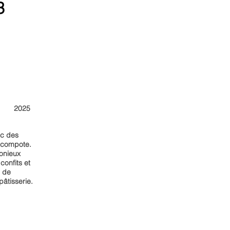
3
2025
ec des
 compote.
monieux
confits et
s de
pâtisserie.