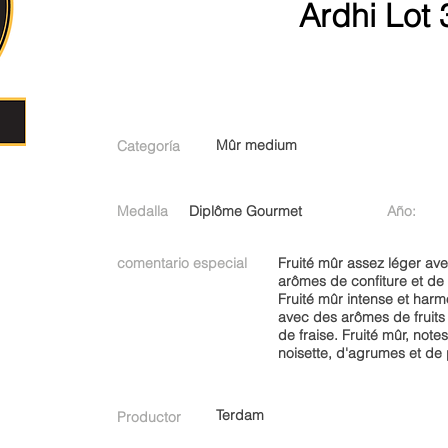
Ardhi Lot 
Mûr medium
Categoría
Medalla
Diplôme Gourmet
Año:
comentario especial
Fruité mûr assez léger av
arômes de confiture et de
Fruité mûr intense et har
avec des arômes de fruits 
de fraise. Fruité mûr, note
noisette, d'agrumes et de 
Terdam
Productor