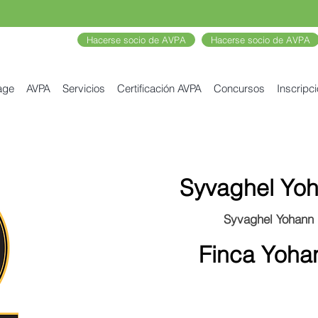
Hacerse socio de AVPA
Hacerse socio de AVPA
age
AVPA
Servicios
Certificación AVPA
Concursos
Inscripc
Syvaghel Yo
Syvaghel Yohann
Finca Yoha