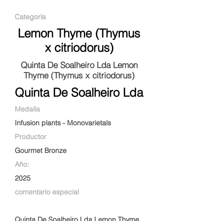
Categoría
Lemon Thyme (Thymus
x citriodorus)
Quinta De Soalheiro Lda Lemon
Thyme (Thymus x citriodorus)
Quinta De Soalheiro Lda
Medalla
Infusion plants - Monovarietals
Productor
Gourmet Bronze
Año:
2025
comentario especial
Quinta De Soalheiro Lda Lemon Thyme