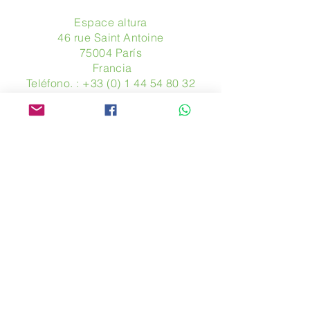
Espace altura
46 rue Saint Antoine
75004 París
​ Francia
Teléfono. :
+33 (0) 1 44 54 80 32
contact@avpa.fr
www.avpa.fr
Mandanos un mensaje