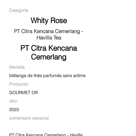
Categoría
Whity Rose
PT Citra Kencana Cemerlang -
Havilla Tea
PT Citra Kencana
Cemerlang
Medalla
Mélange de thés parfumés sans arôme
Productor
GOURMET OR
Año:
2023
comentario especial
PT Citra Kencana Cemerlang - Havilla