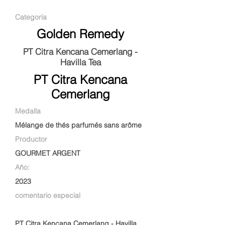
Categoría
Golden Remedy
PT Citra Kencana Cemerlang -
Havilla Tea
PT Citra Kencana
Cemerlang
Medalla
Mélange de thés parfumés sans arôme
Productor
GOURMET ARGENT
Año:
2023
comentario especial
PT Citra Kencana Cemerlang - Havilla