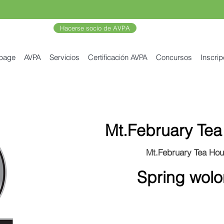
Hacerse socio de AVPA
 page
AVPA
Servicios
Certificación AVPA
Concursos
Inscrip
Mt.February Te
Mt.February Tea Ho
Spring wol