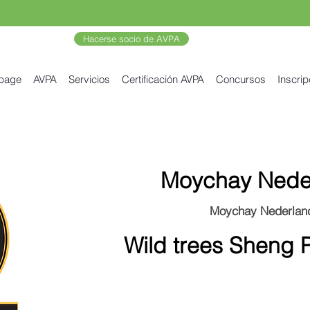
Hacerse socio de AVPA
 page
AVPA
Servicios
Certificación AVPA
Concursos
Inscrip
Moychay Nede
Moychay Nederlan
Wild trees Sheng 