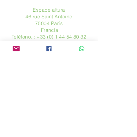
Espace altura
46 rue Saint Antoine
75004 París
​ Francia
Teléfono. :
+33 (0) 1 44 54 80 32
contact@avpa.fr
www.avpa.fr
Mandanos un mensaje