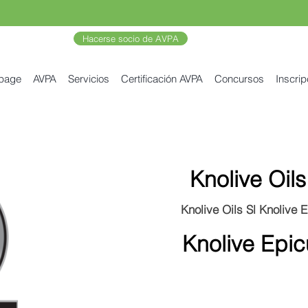
Hacerse socio de AVPA
 page
AVPA
Servicios
Certificación AVPA
Concursos
Inscrip
Knolive Oils
Knolive Oils Sl Knolive 
Knolive Epic