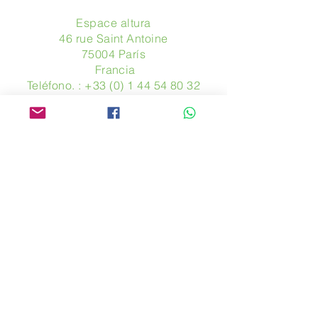
Espace altura
46 rue Saint Antoine
75004 París
​ Francia
Teléfono. :
+33 (0) 1 44 54 80 32
contact@avpa.fr
www.avpa.fr
Mandanos un mensaje