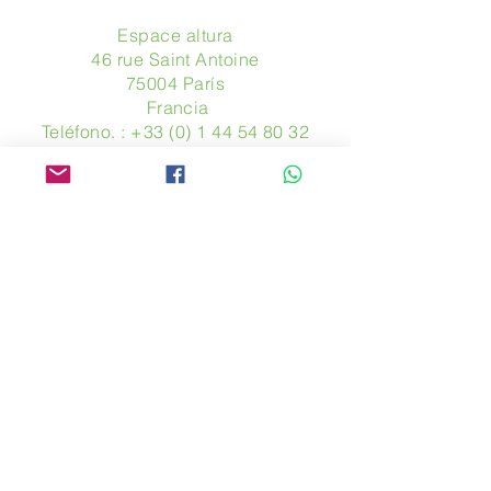
Espace altura
46 rue Saint Antoine
75004 París
​ Francia
Teléfono. :
+33 (0) 1 44 54 80 32
contact@avpa.fr
www.avpa.fr
Mandanos un mensaje