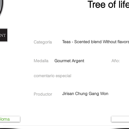
Tree of lif
Teas - Scented blend Without flavor
Categoría
Medalla
Gourmet Argent
Año:
comentario especial
Jirisan Chung Gang Won
Productor
ploma