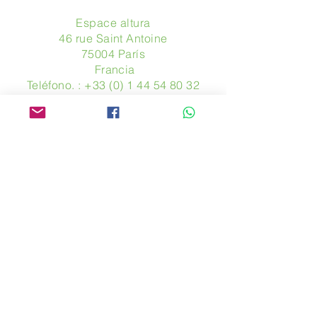
Espace altura
46 rue Saint Antoine
75004 París
​ Francia
Teléfono. :
+33 (0) 1 44 54 80 32
contact@avpa.fr
www.avpa.fr
Mandanos un mensaje