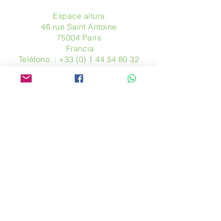
Espace altura
46 rue Saint Antoine
75004 París
​ Francia
Teléfono. :
+33 (0) 1 44 54 80 32
contact@avpa.fr
www.avpa.fr
Mandanos un mensaje