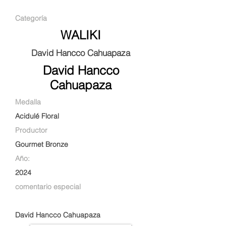
Categoría
WALIKI
David Hancco Cahuapaza
David Hancco
Cahuapaza
Medalla
Acidulé Floral
Productor
Gourmet Bronze
Año:
2024
comentario especial
David Hancco Cahuapaza